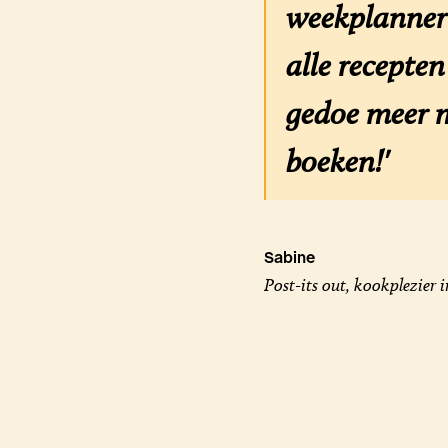
weekplanner 
alle recepte
gedoe meer m
boeken!'
Sabine
Post-its out, kookplezier i