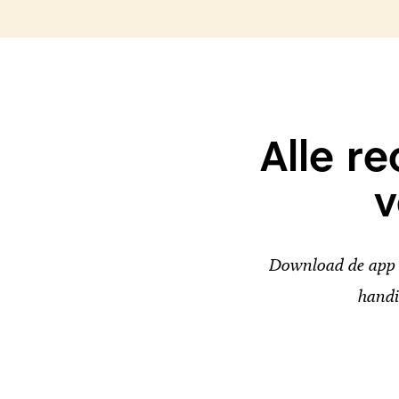
Alle r
v
Download de app v
handi