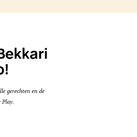
Bekkari
p!
le gerechten en de
 Play.