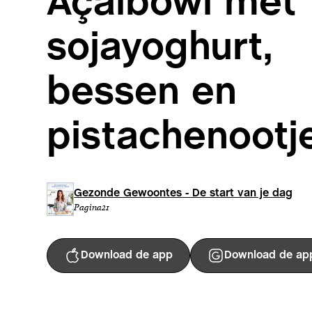
Açaibowl met
sojayoghurt,
bessen en
pistachenootj
Gezonde Gewoontes - De start van je dag
Pagina
21
Download de app
Download de ap