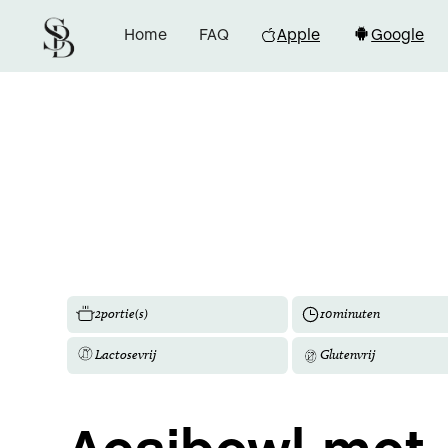
Home
FAQ
Apple
Google
2
portie(s)
10
minuten
Lactosevrij
Glutenvrij