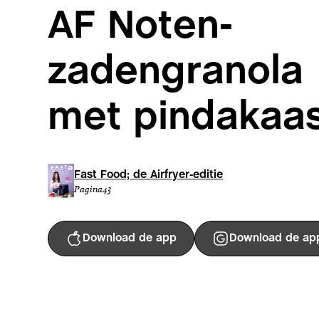
AF Noten-
zadengranola
met pindakaa
Fast Food; de Airfryer-editie
Pagina
43
Download de app
Download de ap