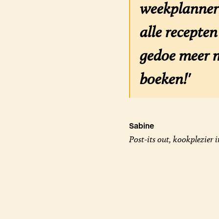
weekplanner 
alle recepte
gedoe meer m
boeken!'
Sabine
Post-its out, kookplezier i