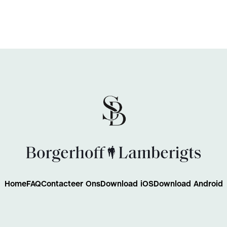
Home
FAQ
Contacteer Ons
Download iOS
Download Android