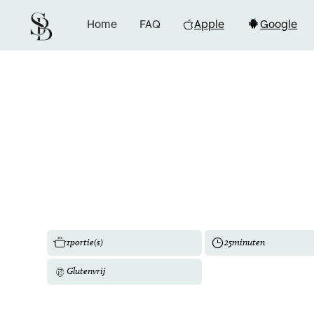
Home
FAQ
Apple
Google
1
portie(s)
25
minuten
Glutenvrij