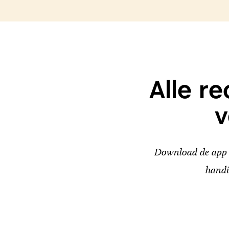
Alle r
v
Download de app v
handi