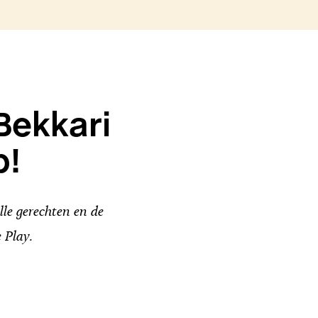
Bekkari
p!
le gerechten en de
 Play.