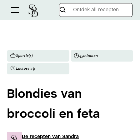
8
portie(s)
45
minuten
Lactosevrij
Blondies van
broccoli en feta
De recepten van Sandra