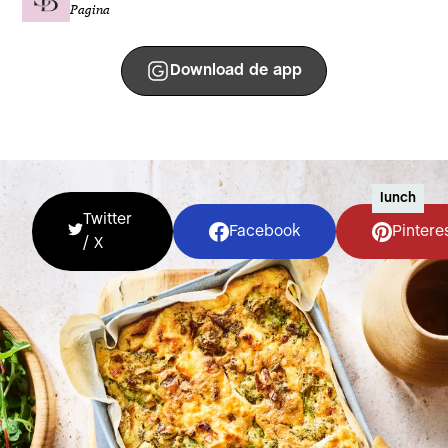
Pagina
Download de app
lunch
Twitter
Facebook
Pintere
/ X