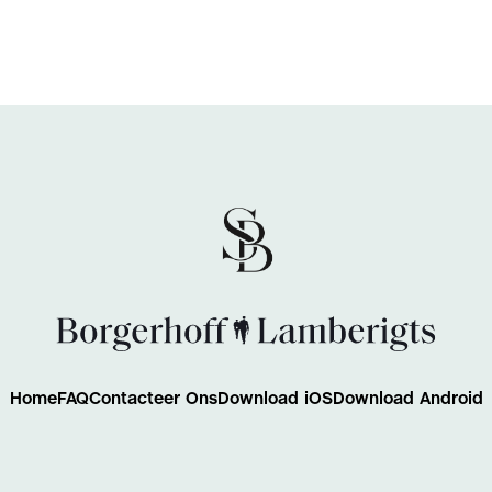
Home
FAQ
Contacteer Ons
Download iOS
Download Android