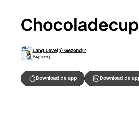
Chocoladecup
Lang Leve(n) Gezond
Pagina
215
Download de app
Download de ap