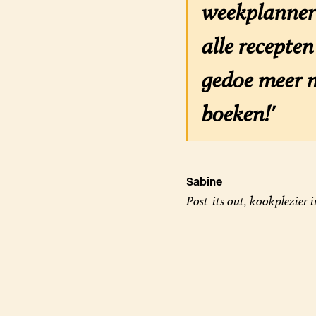
weekplanner 
alle recepte
gedoe meer m
boeken!'
Sabine
Post-its out, kookplezier i