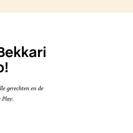
Bekkari
p!
le gerechten en de
 Play.