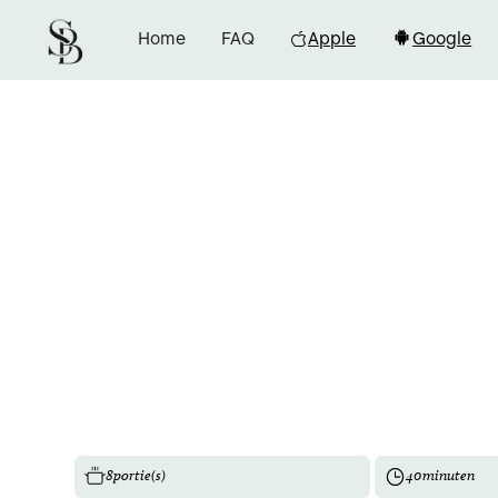
Home
FAQ
Apple
Google
8
portie(s)
40
minuten