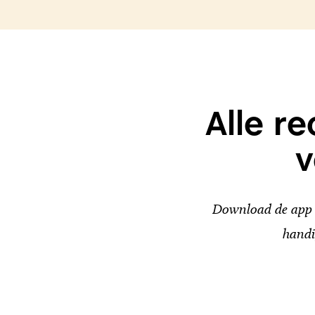
Alle r
v
Download de app v
handi