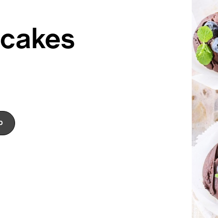
cakes
p