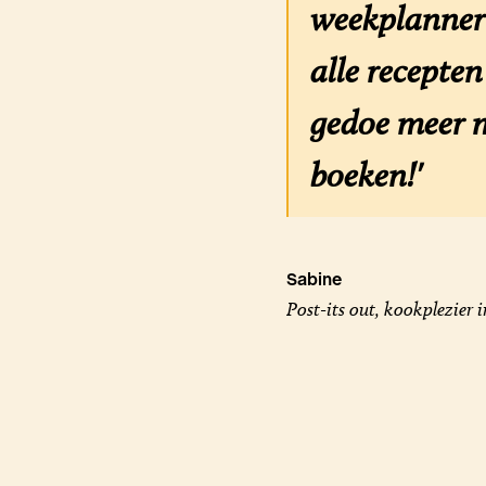
weekplanner 
alle recepte
gedoe meer m
boeken!'
Sabine
Post-its out, kookplezier i