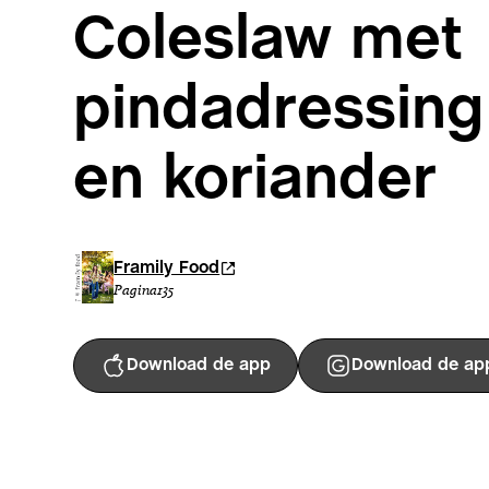
Coleslaw met
pindadressing
en koriander
Framily Food
Pagina
135
Download de app
Download de ap