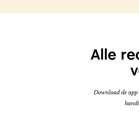
Alle r
v
Download de app v
handi