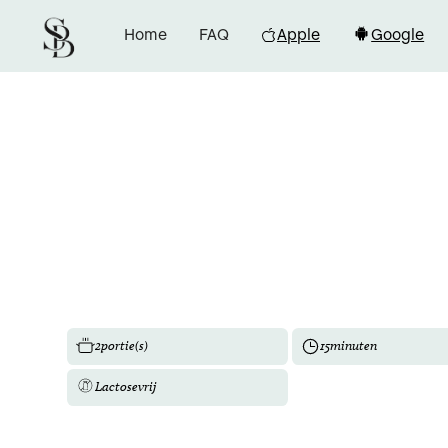
Home
FAQ
Apple
Google
2
portie(s)
15
minuten
Lactosevrij