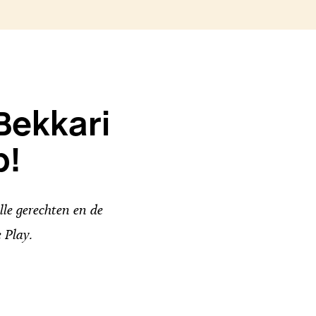
Bekkari
p!
le gerechten en de
 Play.