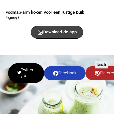
Fodmap-arm koken voor een rustige buik
Pagina
98
Download de app
lunch
Twitter
Facebook
Pintere
/ X