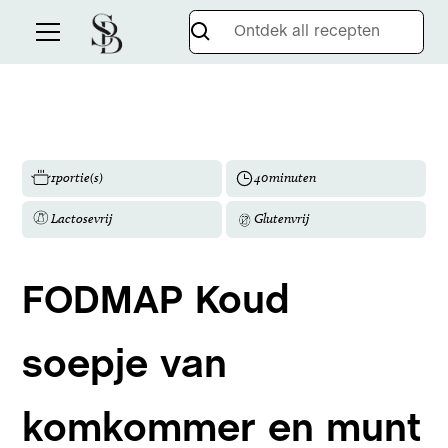
1
portie(s)
40
minuten
Lactosevrij
Glutenvrij
FODMAP Koud
soepje van
komkommer en munt