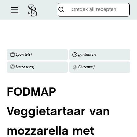
2
portie(s)
45
minuten
Lactosevrij
Glutenvrij
FODMAP
Veggietartaar van
mozzarella met