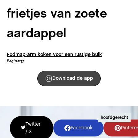
frietjes van zoete
aardappel
Fodmap-arm koken voor een rustige buik
Pagina
157
Download de app
hoofdgerecht
Twitter
Facebook
Pintere
/ X