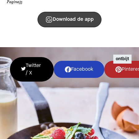
Pagina
35
Download de app
ontbijt
Twitter
Facebook
Pintere
/ X