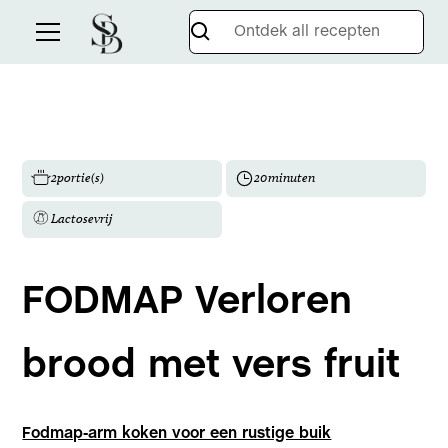
2
portie(s)
20
minuten
Lactosevrij
FODMAP Verloren
brood met vers fruit
Fodmap-arm koken voor een rustige buik