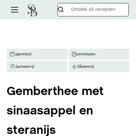
2
portie(s)
10
minuten
Lactosevrij
Glutenvrij
Gemberthee met
sinaasappel en
steranijs