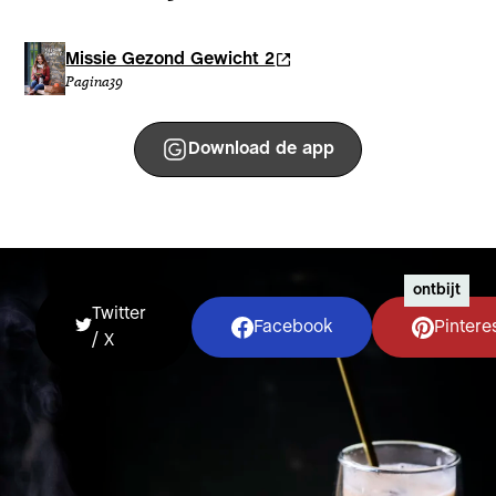
Missie Gezond Gewicht 2
Pagina
39
Download de app
ontbijt
Twitter
Facebook
Pintere
/ X