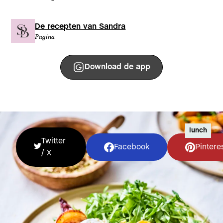
De recepten van Sandra
Pagina
Download de app
lunch
Twitter
Facebook
Pintere
/ X