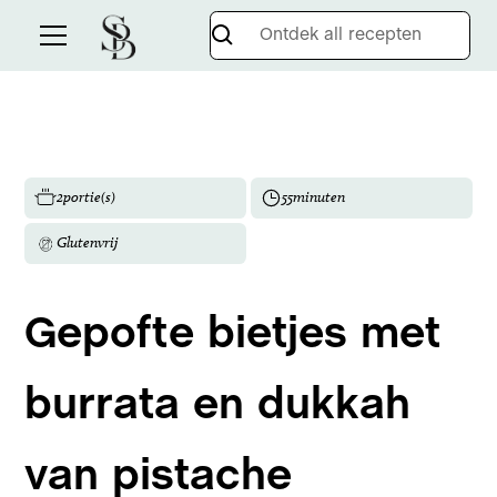
2
portie(s)
55
minuten
Glutenvrij
Gepofte bietjes met
burrata en dukkah
van pistache