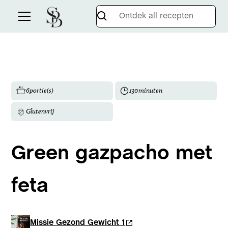
6
portie(s)
130
minuten
Glutenvrij
Green gazpacho met
feta
Missie Gezond Gewicht 1