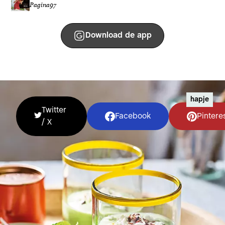
Pagina
97
Download de app
hapje
Twitter
Facebook
Pintere
/ X