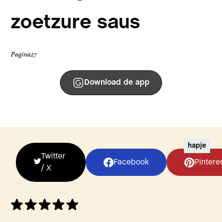
zoetzure saus
Pagina
27
Download de app
hapje
Twitter
Facebook
Pintere
/ X