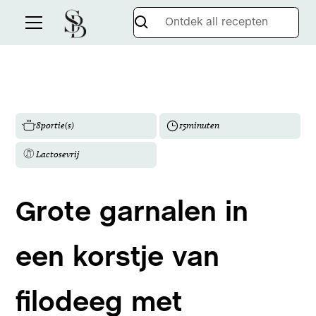
8
portie(s)
15
minuten
Lactosevrij
Grote garnalen in
een korstje van
filodeeg met