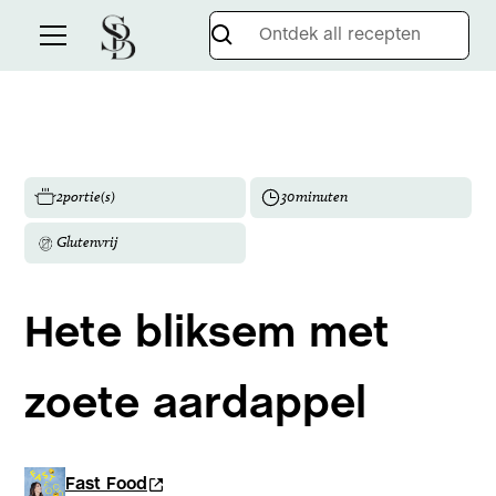
2
portie(s)
30
minuten
Glutenvrij
Hete bliksem met
zoete aardappel
Fast Food