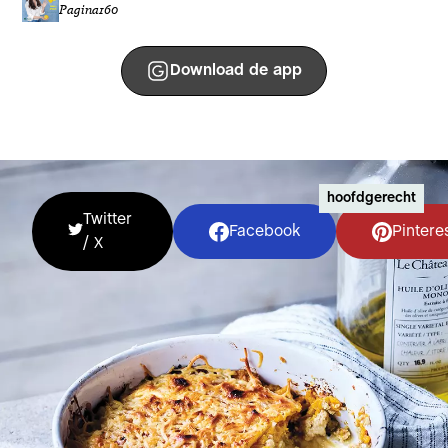
Pagina
160
Download de app
hoofdgerecht
Twitter
Facebook
Pintere
/ X