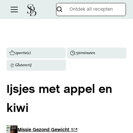
2
portie(s)
730
minuten
Glutenvrij
Ijsjes met appel en
kiwi
Missie Gezond Gewicht 1