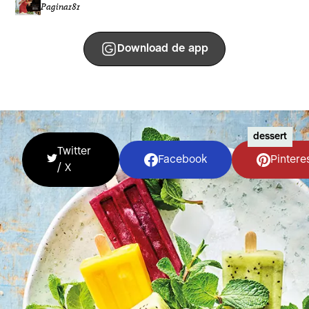
Pagina
181
Download de app
dessert
Twitter
Facebook
Pintere
/ X