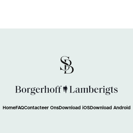
Home
FAQ
Contacteer Ons
Download iOS
Download Android