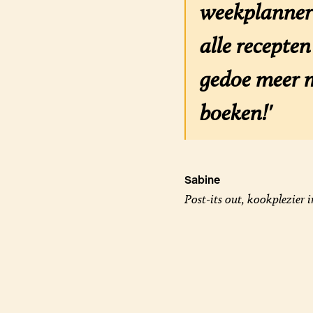
weekplanner 
alle recepte
gedoe meer m
boeken!'
Sabine
Post-its out, kookplezier i