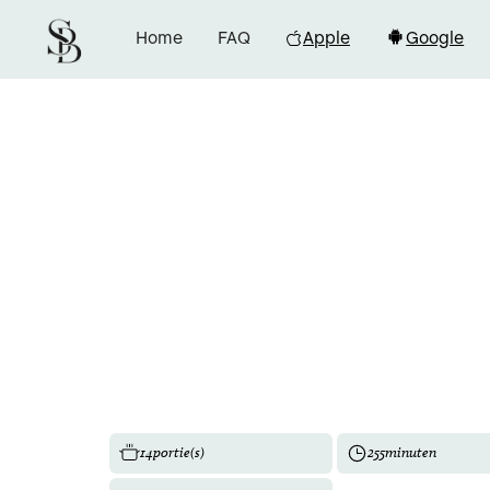
Home
FAQ
Apple
Google
14
portie(s)
255
minuten