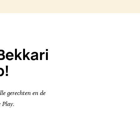
Bekkari
p!
le gerechten en de
 Play.