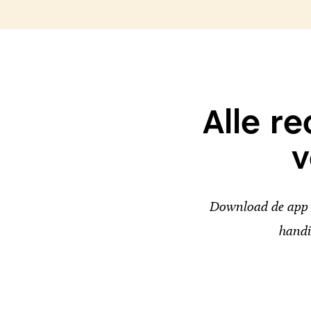
Alle r
v
Download de app v
handi