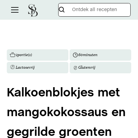
2
portie(s)
60
minuten
Lactosevrij
Glutenvrij
Kalkoenblokjes met
mangokokossaus en
gegrilde groenten