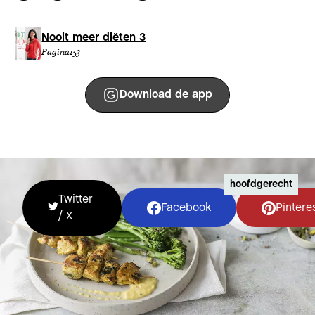
Nooit meer diëten 3
Pagina
153
Download de app
hoofdgerecht
Twitter
Facebook
Pintere
/ X