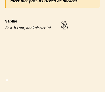
meer met post-its tussen de boeken!'
Sabine
Post-its out, kookplezier in!