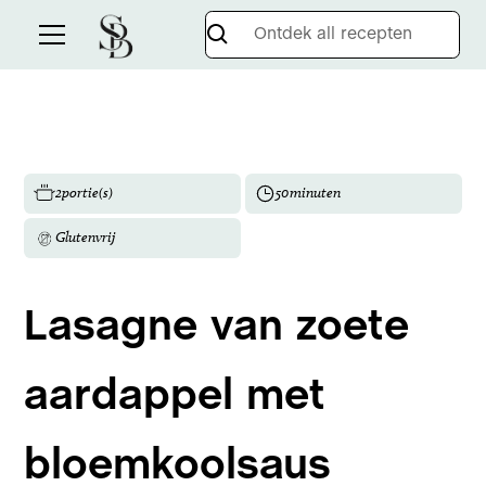
2
portie(s)
50
minuten
Glutenvrij
Lasagne van zoete
aardappel met
bloemkoolsaus