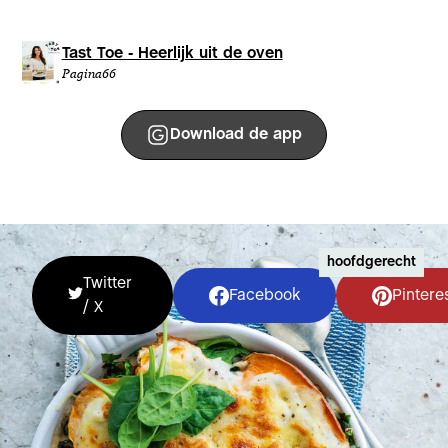
Tast Toe - Heerlijk uit de oven
Pagina
66
Download de app
hoofdgerecht
Twitter
Facebook
Pintere
/ X