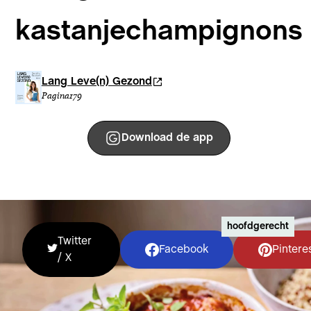
kastanjechampignons
Lang Leve(n) Gezond
Pagina
179
Download de app
hoofdgerecht
Twitter
Facebook
Pintere
/ X