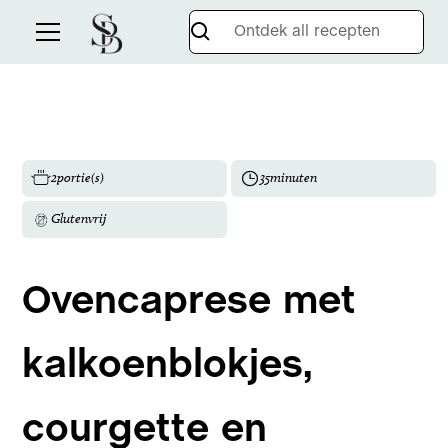
2
portie(s)
35
minuten
Glutenvrij
Ovencaprese met
kalkoenblokjes,
courgette en