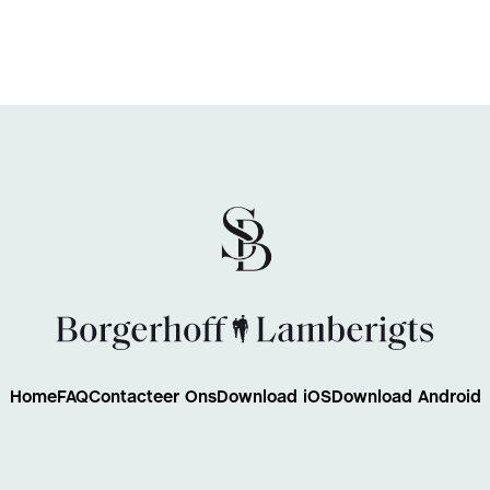
Home
FAQ
Contacteer Ons
Download iOS
Download Android