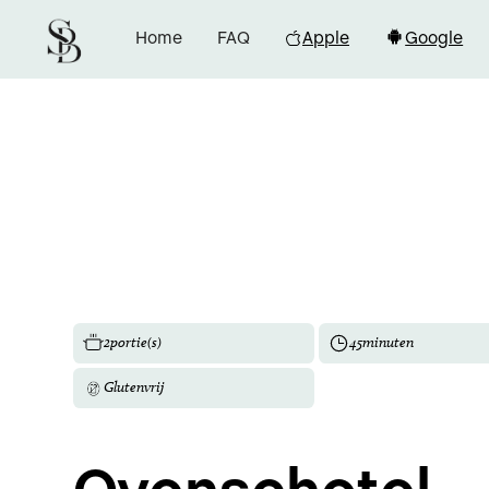
Home
FAQ
Apple
Google
2
portie(s)
45
minuten
Glutenvrij