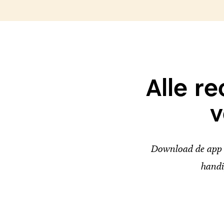
Alle r
v
Download de app v
handi