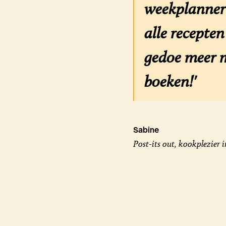
weekplanner 
alle recepte
gedoe meer m
boeken!'
Sabine
Post-its out, kookplezier i