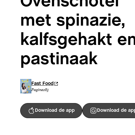
Ovenschotel
met spinazie,
kalfsgehakt e
pastinaak
Fast Food
Pagina
183
Download de app
Download de ap