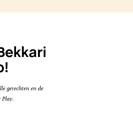
Bekkari
p!
le gerechten en de
 Play.