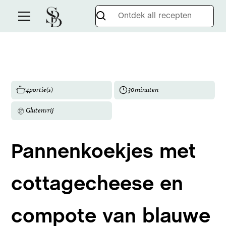
4
portie(s)
30
minuten
Glutenvrij
Pannenkoekjes met
cottagecheese en
compote van blauwe