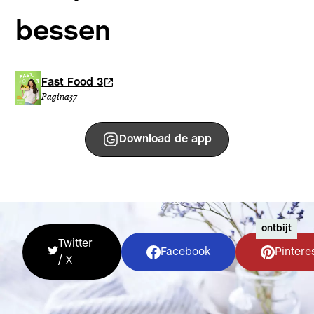
bessen
Fast Food 3
Pagina
37
Download de app
ontbijt
Twitter
Facebook
Pintere
/ X