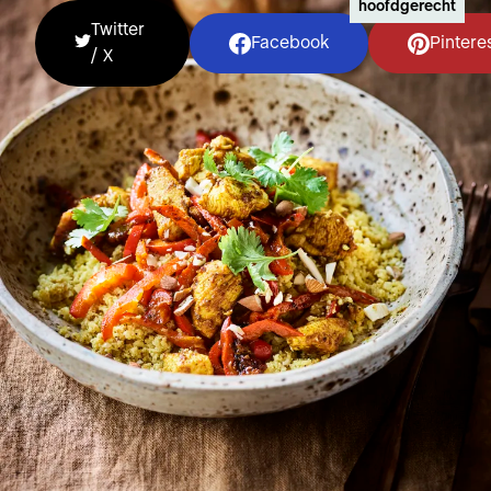
hoofdgerecht
Twitter
Facebook
Pintere
/ X