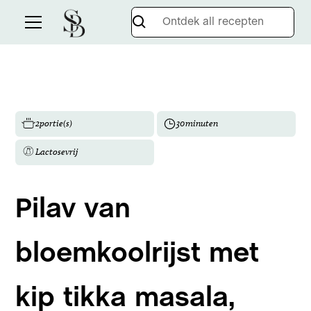
2
portie(s)
30
minuten
Lactosevrij
Pilav van
bloemkoolrijst met
kip tikka masala,