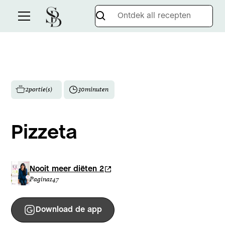
2
portie(s)
30
minuten
Pizzeta
Nooit meer diëten 2
Pagina
147
Download de app