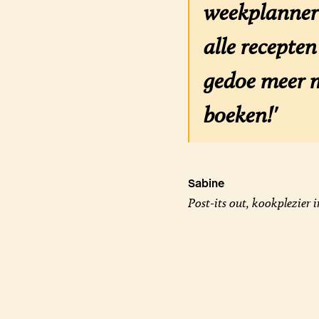
weekplanner 
alle recepte
gedoe meer m
boeken!'
Sabine
Post-its out, kookplezier i