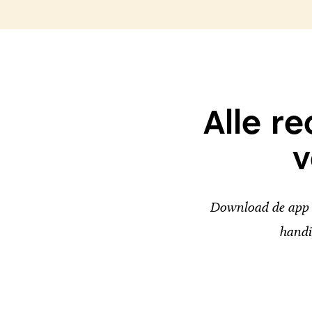
Alle r
v
Download de app v
handi