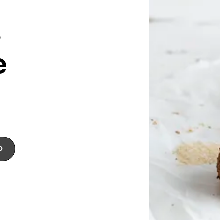
s
e
p