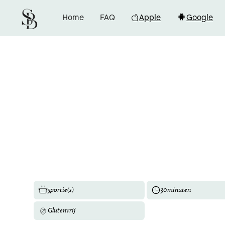
Home
FAQ
Apple
Google
5
portie(s)
30
minuten
Glutenvrij