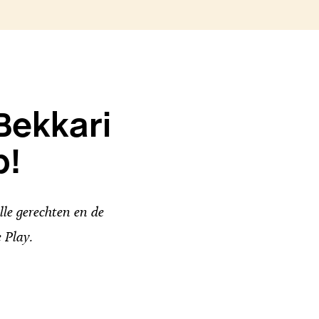
Bekkari
p!
le gerechten en de
 Play.