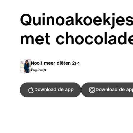
Quinoakoekje
met chocolad
Nooit meer diëten 2
Pagina
91
Download de app
Download de ap