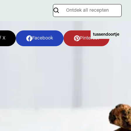
tussendoortje
/ X
Facebook
Pinterest