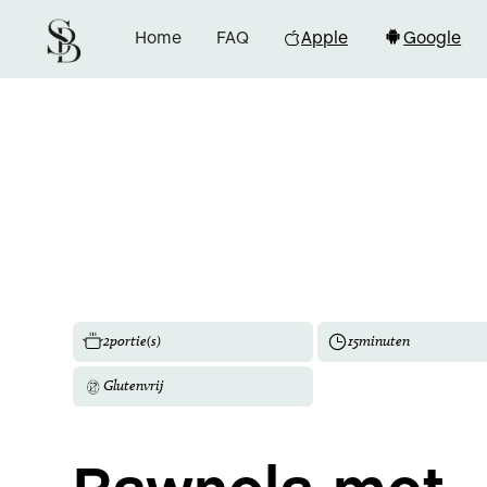
Home
FAQ
Apple
Google
2
portie(s)
15
minuten
Glutenvrij