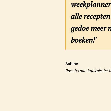
weekplanner 
alle recepte
gedoe meer m
boeken!'
Sabine
Post-its out, kookplezier i