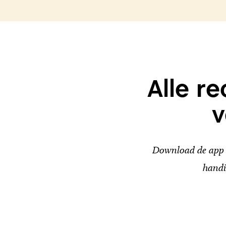
Alle r
v
Download de app v
handi