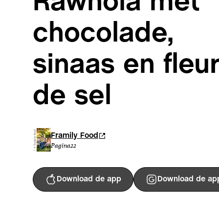
Rawnola met
chocolade,
sinaas en fleu
de sel
Framily Food
Pagina
22
Download de app
Download de ap