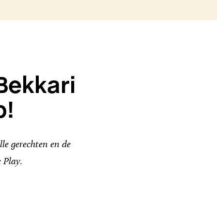
Bekkari
p!
le gerechten en de
 Play.