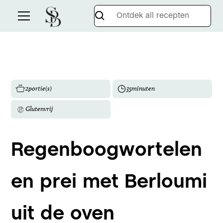
2
portie(s)
35
minuten
Glutenvrij
Regenboogwortelen
en prei met Berloumi
uit de oven