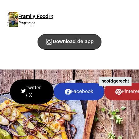
Framily Food
Pagina
44
Download de app
hoofdgerecht
Twitter
Facebook
Pintere
/ X