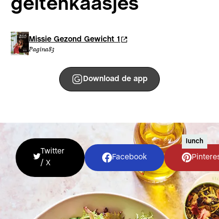
geitenkaasjes
Missie Gezond Gewicht 1
Pagina
83
Download de app
lunch
Twitter
Facebook
Pintere
/ X