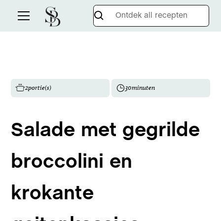
2
portie(s)
30
minuten
Salade met gegrilde
broccolini en
krokante