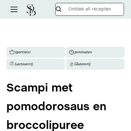
2
portie(s)
30
minuten
Lactosevrij
Glutenvrij
Scampi met
pomodorosaus en
broccolipuree