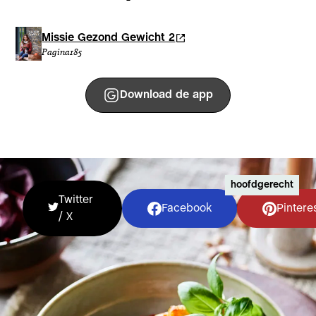
Missie Gezond Gewicht 2
Pagina
185
Download de app
hoofdgerecht
Twitter
Facebook
Pintere
/ X