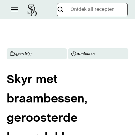
4
portie(s)
10
minuten
Skyr met
braambessen,
geroosterde