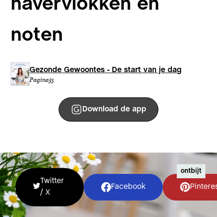
havervlokken en
noten
Gezonde Gewoontes - De start van je dag
Pagina
35
Download de app
ontbijt
Twitter
Facebook
Pintere
/ X