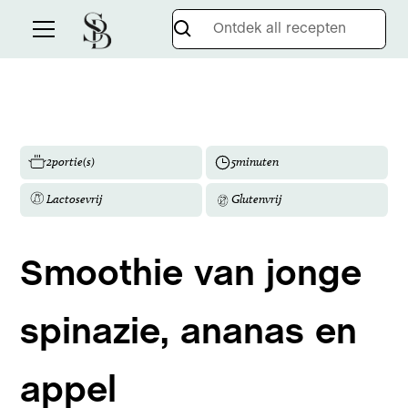
2
portie(s)
5
minuten
Lactosevrij
Glutenvrij
Smoothie van jonge
spinazie, ananas en
appel