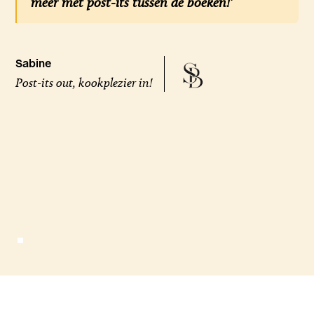
meer met post-its tussen de boeken!'
Sabine
Post-its out, kookplezier in!