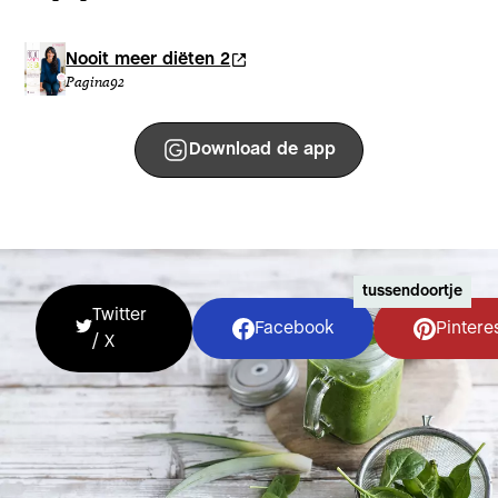
Nooit meer diëten 2
Pagina
92
Download de app
tussendoortje
Twitter
Facebook
Pintere
/ X