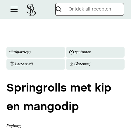
6
portie(s)
25
minuten
Lactosevrij
Glutenvrij
Springrolls met kip
en mangodip
Pagina
75