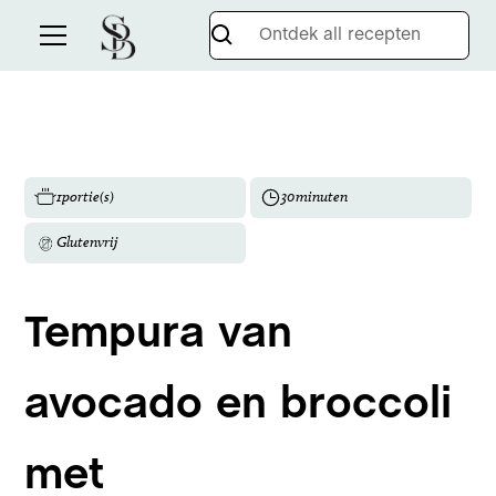
1
portie(s)
30
minuten
Glutenvrij
Tempura van
avocado en broccoli
met