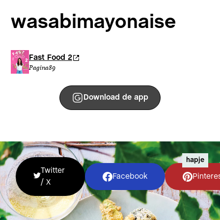
wasabimayonaise
Fast Food 2
Pagina
89
Download de app
hapje
Twitter
Facebook
Pintere
/ X