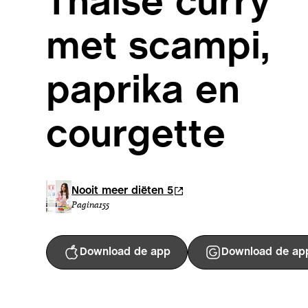
Thaise curry
met scampi,
paprika en
courgette
Nooit meer diëten 5
Pagina
155
Download de app
Download de ap