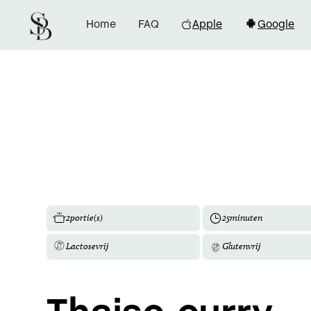
Home
FAQ
Apple
Google
2
portie(s)
25
minuten
Lactosevrij
Glutenvrij