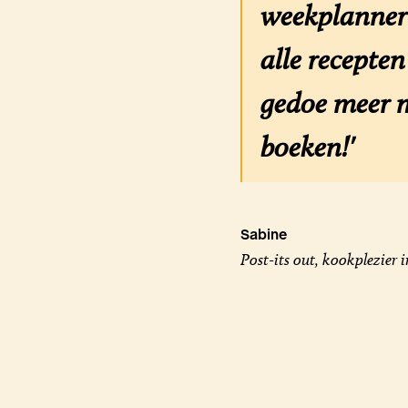
weekplanner 
alle recepte
gedoe meer m
boeken!'
Sabine
Post-its out, kookplezier i