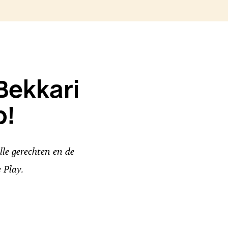
Bekkari
p!
le gerechten en de
 Play.