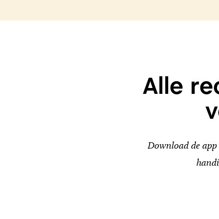
Alle r
v
Download de app v
handi