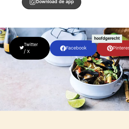
Download de app
hoofdgerecht
Twitter
Facebook
Pintere
/ X