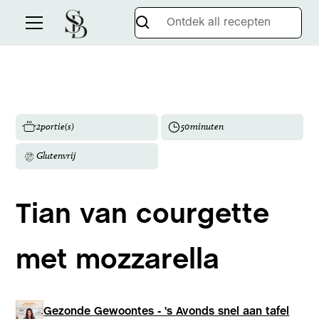
2
portie(s)
50
minuten
Glutenvrij
Tian van courgette
met mozzarella
Gezonde Gewoontes - 's Avonds snel aan tafel