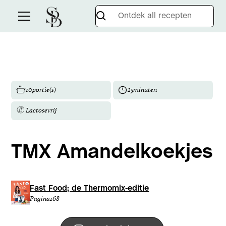
10
portie(s)
25
minuten
Lactosevrij
TMX Amandelkoekjes
Fast Food; de Thermomix-editie
Pagina
168