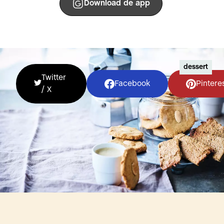
Download de app
dessert
Twitter
Facebook
Pintere
/ X