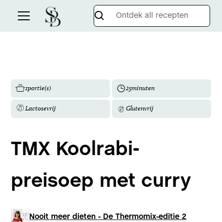
1
portie(s)
25
minuten
Lactosevrij
Glutenvrij
TMX Koolrabi-
preisoep met curry
Nooit meer dieten - De Thermomix-editie 2