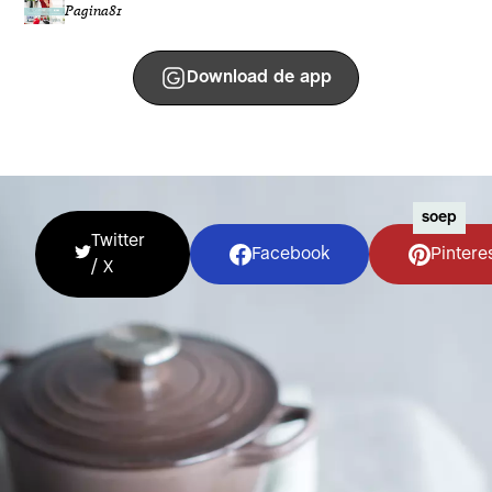
Pagina
81
Download de app
soep
Twitter
Facebook
Pintere
/ X