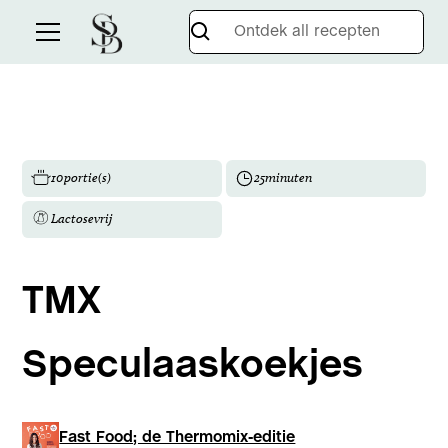
10
portie(s)
25
minuten
Lactosevrij
TMX
Speculaaskoekjes
Fast Food; de Thermomix-editie