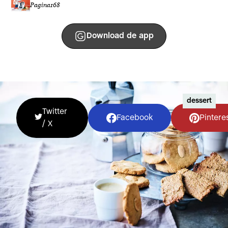
Pagina
168
Download de app
dessert
Twitter
Facebook
Pintere
/ X