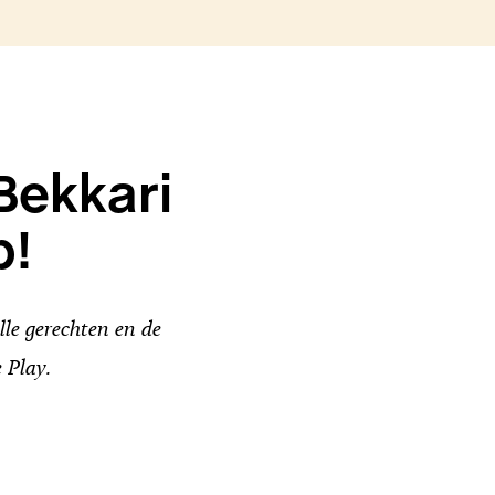
Bekkari
p!
le gerechten en de
 Play.