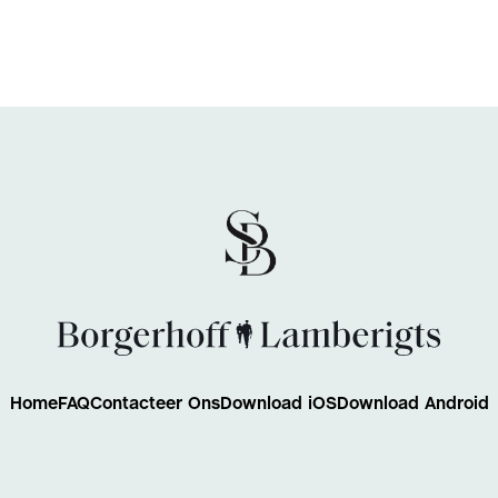
Home
FAQ
Contacteer Ons
Download iOS
Download Android