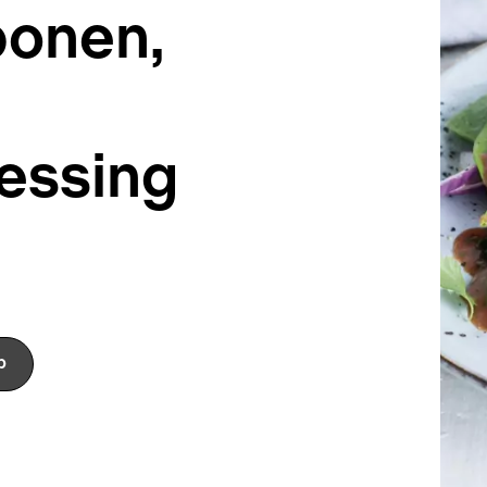
bonen,
essing
p