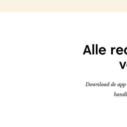
Alle r
v
Download de app v
handi