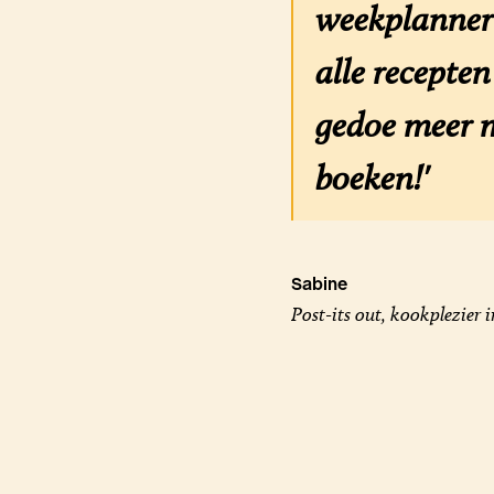
weekplanner 
alle recepte
gedoe meer m
boeken!'
Sabine
Post-its out, kookplezier i