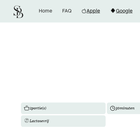
Home
FAQ
Apple
Google
2
portie(s)
30
minuten
Lactosevrij