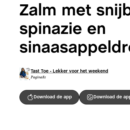
Zalm met snij
spinazie en
sinaasappeldr
Tast Toe - Lekker voor het weekend
Pagina
81
Download de app
Download de ap