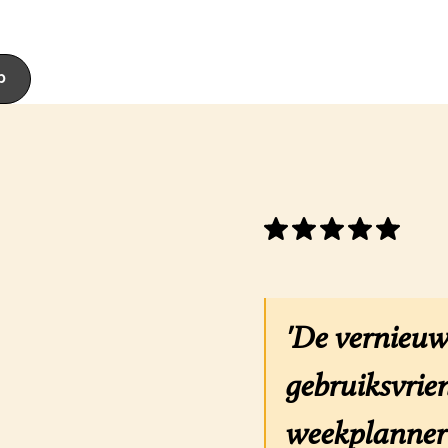
p
'De vernieuw
gebruiksvrien
weekplanner 