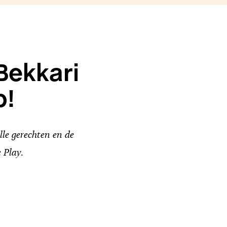
Bekkari
p!
le gerechten en de
 Play.