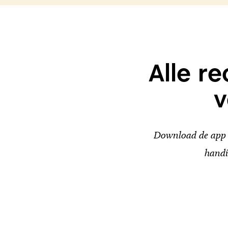
Alle r
v
Download de app v
handi