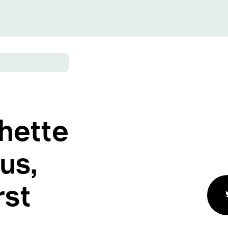
hette
us,
rst