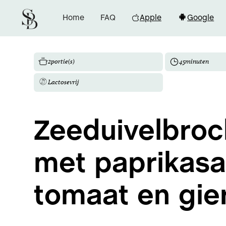
Home
FAQ
Apple
Google
2
portie(s)
45
minuten
Lactosevrij
Zeeduivelbroc
met paprikasa
tomaat en gie