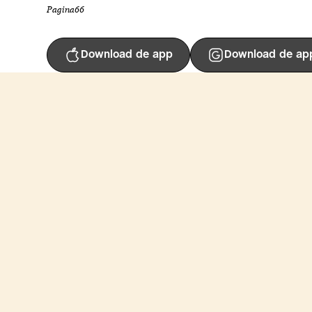
Pagina
66
Download de app
Download de ap