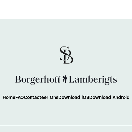
Home
FAQ
Contacteer Ons
Download iOS
Download Android