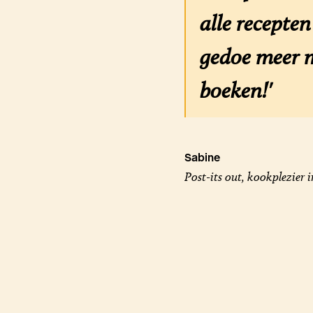
alle recepte
gedoe meer m
boeken!'
Sabine
Post-its out, kookplezier i